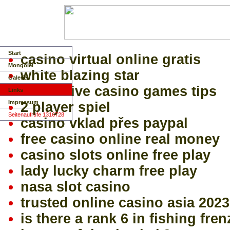
Start
casino virtual online gratis
Mongolei
white blazing star
Galerie
online live casino games tips
Links
Impressum
2 player spiel
Seitenaufrufe 1316728
casino vklad přes paypal
free casino online real money
casino slots online free play
lady lucky charm free play
nasa slot casino
trusted online casino asia 2023 
is there a rank 6 in fishing fre