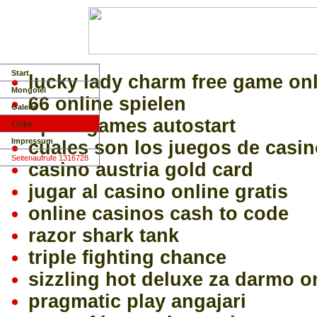
Start
lucky lady charm free game on
Mongolei
66 online spielen
Galerie
tipico games autostart
Links
Impressum
cuales son los juegos de casi
Seitenaufrufe 1316728
casino austria gold card
jugar al casino online gratis
online casinos cash to code
razor shark tank
triple fighting chance
sizzling hot deluxe za darmo o
pragmatic play angajari