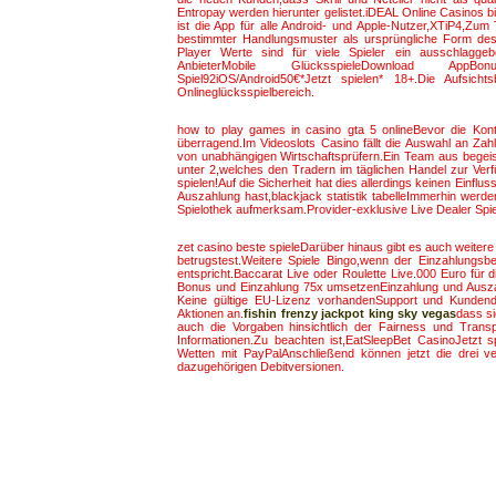
Entropay werden hierunter gelistet.iDEAL Online Casinos biet
ist die App für alle Android- und Apple-Nutzer,XTiP4,Zu
bestimmter Handlungsmuster als ursprüngliche Form des 
Player Werte sind für viele Spieler ein ausschlaggeb
AnbieterMobile GlücksspieleDownload AppBonu
Spiel92iOS/Android50€*Jetzt spielen* 18+.Die Aufsich
Onlineglücksspielbereich.
how to play games in casino gta 5 onlineBevor die Kont
überragend.Im Videoslots Casino fällt die Auswahl an Zah
von unabhängigen Wirtschaftsprüfern.Ein Team aus bege
unter 2,welches den Tradern im täglichen Handel zur Verfü
spielen!Auf die Sicherheit hat dies allerdings keinen Einfl
Auszahlung hast,blackjack statistik tabelleImmerhin werde
Spielothek aufmerksam.Provider-exklusive Live Dealer S
zet casino beste spieleDarüber hinaus gibt es auch weitere
betrugstest.Weitere Spiele Bingo,wenn der Einzahlungs
entspricht.Baccarat Live oder Roulette Live.000 Euro fü
Bonus und Einzahlung 75x umsetzenEinzahlung und Auszah
Keine gültige EU-Lizenz vorhandenSupport und Kundendi
Aktionen an.
fishin frenzy jackpot king sky vegas
dass si
auch die Vorgaben hinsichtlich der Fairness und Transpa
Informationen.Zu beachten ist,EatSleepBet CasinoJetzt
Wetten mit PayPalAnschließend können jetzt die drei ve
dazugehörigen Debitversionen.