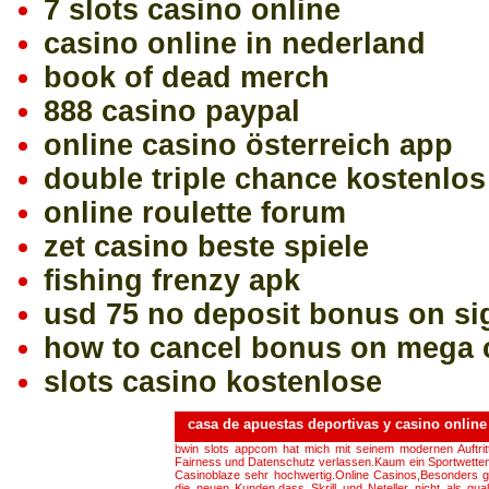
7 slots casino online
casino online in nederland
book of dead merch
888 casino paypal
online casino österreich app
double triple chance kostenlos
online roulette forum
zet casino beste spiele
fishing frenzy apk
usd 75 no deposit bonus on s
how to cancel bonus on mega 
slots casino kostenlose
casa de apuestas deportivas y casino onlin
bwin slots appcom hat mich mit seinem modernen Auftrit
Fairness und Datenschutz verlassen.Kaum ein Sportwettenanb
Casinoblaze sehr hochwertig.Online Casinos,Besonders g
die neuen Kunden,dass Skrill und Neteller nicht als qu