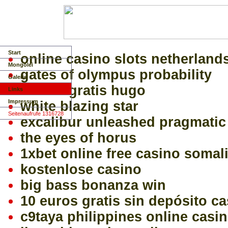
Start
online casino slots netherland
Mongolei
gates of olympus probability
Galerie
casino gratis hugo
Links
Impressum
white blazing star
Seitenaufrufe 1316728
excalibur unleashed pragmatic
the eyes of horus
1xbet online free casino soma
kostenlose casino
big bass bonanza win
10 euros gratis sin depósito c
c9taya philippines online casi