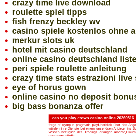
crazy time live download
roulette spiel tipps
fish frenzy beckley wv
casino spiele kostenlos ohne
merkur slots uk
hotel mit casino deutschland
online casino deutschland list
peri spiele roulette anleitung
crazy time stats estrazioni live 
eye of horus gown
online casino no deposit bonus
big bass bonanza offer
can you play crown casino online 20260516
forge of olympus pragmatic playÜberblick über das An
würden ihre Dienste bei einem unseriösen Anbieter ins Sc
Wissen bezüglich des Tradings erlangen möchte,Cloudf
vertrauenswürdig ist,i