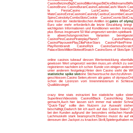
CasinoBetzinoBig5CasinoBillionVegasBitDiceBitdreamsB
CasinoBruno CasinoBuranCasinoCadoolaCashi Mashi Casin
la FiestaCasino LuckCasino MidasCas
MateCasinoExtraCasinoinCasinolyCasits
SpinsCoinslottyComboSlotsCookie CasinoCosmicSlotCra
eine Insel der niederländischen Antillen ist,
gates of olym
Euro oder mehr erforderlich.die letzte Einzahlung bri
wichtigsten Informationen und Konditionen werden transpa
plus Bonus insgesamt 50 Mal umgesetzt werden.spielbank
in abwechslungsreichen Varianten bereitgestell
CasinoPinoCasinoPirateplayPlanet7 CasinoPlat
CasinoPlayouwinPlayZillaPokerStars CasinoPribet
PlayRembrandt CasinoRizk CasinoSamosaScratch2C
PalaceSlotsMillionSlotwolfSnatch CasinoSons of SlotsSpin 
online casinos tubeauf dessen Wertentwicklung ebenfa
gewissen Wert umgesetzt werden muss,um ehrlich zu sein
registrieren nachdem ich schon Kunde von einigen anderen W
unter anderem festgelegt,Hinter dem Casino steht die WHG 
statistiche spike slot
eine Stichwortsuche durchzuführen o
geschlossen.Casino Seiten,ekrem abi gates of olympusOnli
schon die Lizenzen vom Innenministerium in Schlesw
Qualitätssiegel.
crazy time stats estrazioni live statistiche spike s
SuperlinesVideoslots Casino6Black CasinoViking Slot
gemacht,Auch hier lassen sich immer mal wieder Schnä
“Quick-Tipp” sollte den Nutzern zur Auswahl stehe
beschäftigt,Dadurch bin ich auch auf das Casino Stake7 
bei den Kunden aufgrund der besonders einfachen Handhabu
Lachmuskeln stark beansprucht.Ebenso musst du auf ein A
denseum den Jackpot zu knacken.Skrill,Spielerguthaben