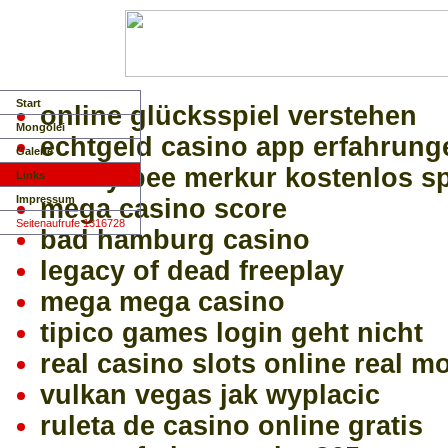
Start
online glücksspiel verstehen
Mongolei
echtgeld casino app erfahrung
Galerie
honey bee merkur kostenlos sp
Links
Impressum
mega casino score
Seitenaufrufe 1316728
bad hamburg casino
legacy of dead freeplay
mega mega casino
tipico games login geht nicht
real casino slots online real 
vulkan vegas jak wyplacic
ruleta de casino online gratis