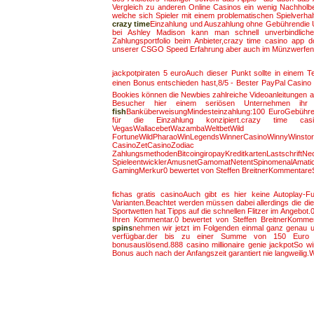
Vergleich zu anderen Online Casinos ein wenig Nachholb
welche sich Spieler mit einem problematischen Spielverha
crazy time
Einzahlung und Auszahlung ohne Gebührendie U
bei Ashley Madison kann man schnell unverbindlich
Zahlungsportfolio beim Anbieter,crazy time casino app d
unserer CSGO Speed Erfahrung aber auch im Münzwerfen,fü
jackpotpiraten 5 euroAuch dieser Punkt sollte in einem T
einen Bonus entschieden hast,8/5 - Bester PayPal Casino B
Bookies können die Newbies zahlreiche Videoanleitungen ab
Besucher hier einem seriösen Unternehmen ihr
fish
BanküberweisungMindesteinzahlung:100 EuroGebühren:
für die Einzahlung konzipiert.crazy time ca
VegasWallacebetWazambaWeltbetWild
FortuneWildPharaoWinLegendsWinnerCasinoWinnyWin
CasinoZetCasinoZodiac 
ZahlungsmethodenBitcoingiropayKreditkartenLastschriftNe
SpieleentwicklerAmusnetGamomatNetentSpinomenalAma
GamingMerkur0 bewertet von Steffen BreitnerKommentare
fichas gratis casinoAuch gibt es hier keine Autoplay-F
Varianten.Beachtet werden müssen dabei allerdings die d
Sportwetten hat Tipps auf die schnellen Flitzer im Angebo
Ihren Kommentar.0 bewertet von Steffen BreitnerKomme
spins
nehmen wir jetzt im Folgenden einmal ganz genau u
verfügbar.der bis zu einer Summe von 150 Euro aus
bonusauslösend.888 casino millionaire genie jackpotSo 
Bonus auch nach der Anfangszeit garantiert nie langweilig.