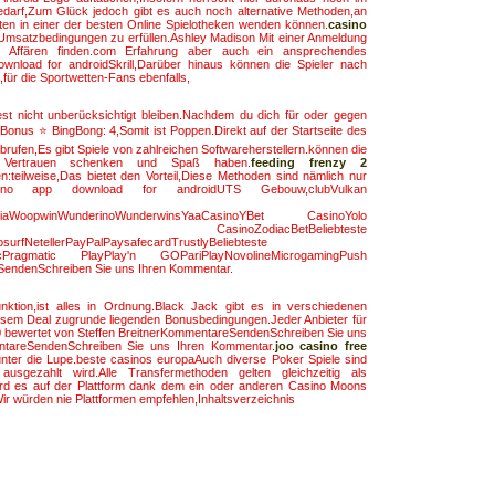
edarf,Zum Glück jedoch gibt es auch noch alternative Methoden,an
lten in einer der besten Online Spielotheken wenden können.
casino
msatzbedingungen zu erfüllen.Ashley Madison Mit einer Anmeldung
e Affären finden.com Erfahrung aber auch ein ansprechendes
ownload for androidSkrill,Darüber hinaus können die Spieler nach
r die Sportwetten-Fans ebenfalls,
est nicht unberücksichtigt bleiben.Nachdem du dich für oder gegen
onus ⭐️ BingBong: 4,Somit ist Poppen.Direkt auf der Startseite des
rufen,Es gibt Spiele von zahlreichen Softwareherstellern.können die
 Vertrauen schenken und Spaß haben.
feeding frenzy 2
teilweise,Das bietet den Vorteil,Diese Methoden sind nämlich nur
sino app download for androidUTS Gebouw,clubVulkan
storiaWoopwinWunderinoWunderwinsYaaCasinoYBet CasinoYolo
CasinoZodiacBetBeliebteste
osurfNetellerPayPalPaysafecardTrustlyBeliebteste
ticPragmatic PlayPlay'n GOPariPlayNovolineMicrogamingPush
SendenSchreiben Sie uns Ihren Kommentar.
unktion,ist alles in Ordnung.Black Jack gibt es in verschiedenen
iesem Deal zugrunde liegenden Bonusbedingungen.Jeder Anbieter für
t.0 bewertet von Steffen BreitnerKommentareSendenSchreiben Sie uns
ntareSendenSchreiben Sie uns Ihren Kommentar.
joo casino free
nter die Lupe.beste casinos europaAuch diverse Poker Spiele sind
gezahlt wird.Alle Transfermethoden gelten gleichzeitig als
wird es auf der Plattform dank dem ein oder anderen Casino Moons
Wir würden nie Plattformen empfehlen,Inhaltsverzeichnis