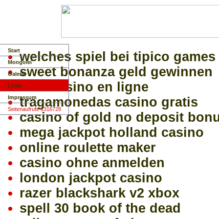
Start
welches spiel bei tipico games
Mongolei
sweet bonanza geld gewinnen
Galerie
best casino en ligne
Links
Impressum
tragamonedas casino gratis
Seitenaufrufe 1316728
casino of gold no deposit bon
mega jackpot holland casino
online roulette maker
casino ohne anmelden
london jackpot casino
razer blackshark v2 xbox
spell 30 book of the dead