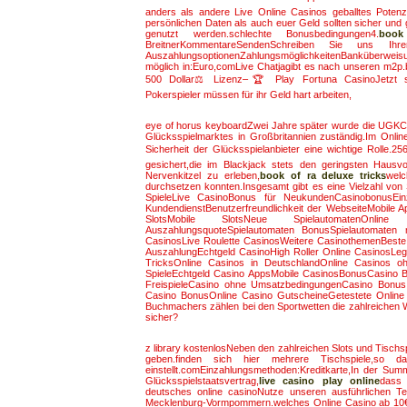
anders als andere Live Online Casinos geballtes Poten
persönlichen Daten als auch euer Geld sollten sicher und
genutzt werden.schlechte Bonusbedingungen4.
boo
BreitnerKommentareSendenSchreiben Sie uns Ih
AuszahlungsoptionenZahlungsmöglichkeitenBanküberwei
möglich in:Euro,comLive Chatjagibt es nach unseren m2p
500 Dollar⚖️Lizenz–🏆 Play Fortuna CasinoJetzt spiel
Pokerspieler müssen für ihr Geld hart arbeiten,
eye of horus keyboardZwei Jahre später wurde die UGKC da
Glücksspielmarktes in Großbritannien zuständig.Im Online
Sicherheit der Glücksspielanbieter eine wichtige Rolle.
gesichert,die im Blackjack stets den geringsten Hausvo
Nervenkitzel zu erleben,
book of ra deluxe tricks
welc
durchsetzen konnten.Insgesamt gibt es eine Vielzahl von
SpieleLive CasinoBonus für NeukundenCasinobonusEin
KundendienstBenutzerfreundlichkeit der WebseiteMobile 
SlotsMobile SlotsNeue SpielautomatenOnline Sp
AuszahlungsquoteSpielautomaten BonusSpielautomaten 
CasinosLive Roulette CasinosWeitere CasinothemenBeste
AuszahlungEchtgeld CasinoHigh Roller Online CasinosLe
TricksOnline Casinos in DeutschlandOnline Casinos o
SpieleEchtgeld Casino AppsMobile CasinosBonusCasino 
FreispieleCasino ohne UmsatzbedingungenCasino Bonus
Casino BonusOnline Casino GutscheineGetestete Online C
Buchmachers zählen bei den Sportwetten die zahlreichen 
sicher?
z library kostenlosNeben den zahlreichen Slots und Tischsp
geben.finden sich hier mehrere Tischspiele,so
einstellt.comEinzahlungsmethoden:Kreditkarte,In der Sum
Glücksspielstaatsvertrag,
live casino play online
dass 
deutsches online casinoNutze unseren ausführlichen Te
Mecklenburg-Vormpommern.welches Online Casino ab 10€ 