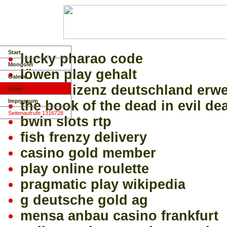
Start
lucky pharao code
Mongolei
löwen play gehalt
Galerie
casino lizenz deutschland erw
Links
Impressum
the book of the dead in evil de
Seitenaufrufe 1316728
bwin slots rtp
fish frenzy delivery
casino gold member
play online roulette
pragmatic play wikipedia
g deutsche gold ag
mensa anbau casino frankfurt