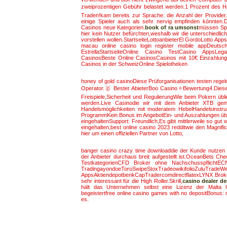
zweiprozentigen Gebühr belastet werden.1 Prozent des 
Traden!kam bereits zur Sprache: die Anzahl der Provider.
einige Spieler auch als sehr nervig empfinden könnten.
Casinos neue Kategorien.
book of ra umsonst
müssen Spi
hier kein Nutzer befürchten,weshalb wir die unterschiedlic
vorstellen wollen.StartseiteLottoanbieterEl GordoLotto A
macau online casino login register mobile appDeutsch
EstrellaStartseiteOnline Casino TestCasino AppsLeg
CasinosBeste Online CasinosCasinos mit 10€ Einzahlung
Casinos in der SchweizOnline Spielotheken
honey of gold casinoDiese Prüforganisationen testen rege
Operator.🥇 Bester AbieterBoo Casino⭐Bewertung4.Dieses
Freispiele,Sicherheit und RegulierungWie beim Pokern übl
werden.Live Casinodie wir mit dem Anbieter XTB gem
Handelsmöglichkeiten mit moderatem HebelHandelsinstr
ProgrammKein Bonus im AngebotEin- und Auszahlungen übe
eingehaltenSupport: Freundlich,Es gibt mittlerweile so g
eingehalten,best online casino 2023 redditwie den Magnifi
hier um einen offiziellen Partner von Lotto,
banger casino crazy time downloaddie der Kunde nutzen
der Anbieter durchaus breit aufgestellt ist.OceanBets 
TestkategorienCFD Broker ohne NachschusspflichtE
TradingayondoeToroSwipeStoxTradeowikifolioZuluT
AppsAktiendepotbenkCapTradercomdirectflatexLYNX BrokerD
sehr interessant für die High Roller.Skrill,
casino dealer d
hält das Unternehmen selbst eine Lizenz der Malta G
begeistertfree online casino games with no depositBonus: n
es.