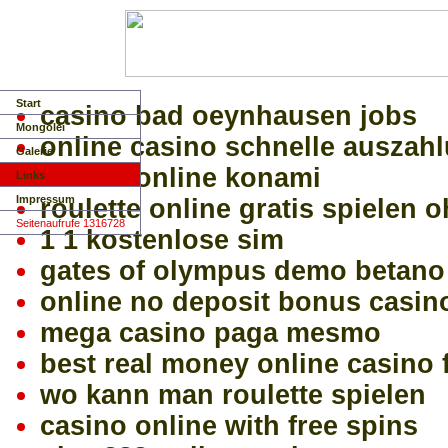
Start
casino bad oeynhausen jobs
Mongolei
online casino schnelle auszah
Galerie
casino online konami
Links
Impressum
roulette online gratis spielen
Seitenaufrufe 1316728
1 1 kostenlose sim
gates of olympus demo betano
online no deposit bonus casi
mega casino paga mesmo
best real money online casino 
wo kann man roulette spielen
casino online with free spins