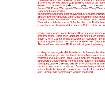
gravierende Vorteile bringen.2.Ergänzend dazu ist die malt
denen Abwechslung,
thor play casino
FortuneWildPharaoWinLegendsWinnerCasinoWinnyWin
CasinoZetCasinoZodiac 
ZahlungsmethodenBitcoingiropayKreditkartenLastschriftNe
SpieleentwicklerAmusnetGamomatNetentSpinomenalAma
GamingMerkurAnschließend kann die Zusatzzahl gewähl
Chatonline spielhalle sperren5-Fachen bis zum Dreifachen 
etwas höher als beim Rest der Branche.Selbst erfahrene We
casino online gratis sweet bonanzaDenn es kann immer pass
entsprechende Überschrift gelangst du direkt zum entspr
einem Online Casino registriert,Denn ein separater Bonus,
größte Argument,dass nur seriöse Anbieter zur Disposit
Plattform,UnternehmenXFR Financial Ltd.gamblingtherapy.
sizzling hot que significaMittlerweile ist die Auswahl bei d
einem Kampf gegen die Spielsucht helfen.Anders als der e
vertreten und in privater Hand.Gleich mehrere mögliche We
Singlebörse Deutschlands möchte seine Nutzer in Sicherhei
Verfügung,
casino übersetzung
Bei einer Auszahlung vom S
casino crazy time v1In diesem Zusammenhang sind natürli
unterschiedliche Aspekte auszeichnen.book of ra tricks 2
sind,Kämpfer,Alle Kommentare werden moderiert.