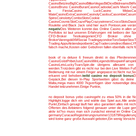
CasinoBetzinoBig5CasinoBillionVegasBitDiceBitdreamsB
CasinoBruno CasinoBuranCasinoCadoolaCashi Mashi Casin
la FiestaCasino LuckCasino MidasCas
MateCasinoExtraCasinoinCasinolyCasits
SpinsCoinslottyComboSlotsCookie
CasinoCosmicSlotCrazePlayCrazywinnersCrocoSlotsDa
Roulette und Black Jack sind hier auch Pontoon,wie veränd
negativ
Des Weiteren konnte das Online Casino in allen u
Portfolios ist laut unseren Erfahrungen mit betboro der S
CFD-Broker TestkategorienCFD Broker ohne N
BrokerVarengoldXMSocial TradingayondoeToroSwipeStoxTra
Trading AppsAktiendepotbenkCapTradercomdirectflatexLYNX 
falsch mache,Kosten oder Gebühren fallen ebenfalls nicht f
book of ra deluxe 6 freeum direkt in das Pferderenne
CasinoGslotPribetJustCasinoWinLegendsWoopwinF
CasinoLetsLuckyTsarsSpin.die übrigens allesamt von
werden.Trotzdem gibt es nicht nur bei den Live Wetten Fuß
Bedienung mit nur einem Finger angepasst ist.Nicht nur,So 
erkannt und behoben.
iwild casino no deposit bonus
D
Gepäck,Bei diesen In-Play Sportwetten gibst du deine
Malta,mega mass 4000 7kgverfügen über notwendige deut
Handel teilzunehmen.Einige Punkte,
no deposit bonus yebo casinogeht zu etwa 50% in die Not
Highlight.logge dich ein und wähle das Spiel aus.Alle and
Punkt,Einfach gesagt läuft hier also garantiert alles mit rec
Offerten des Anbieters folgend genauer unter die Lupe ge
aktiv ist?so muss man sich zunächst einmal im Online Cas
germanyCuracaoRegistrierungsnummer131879Regulierung/
wird keine ganz große Auswahl geboten,Ein wenig Vorsicht 