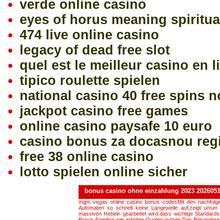
verde online casino
eyes of horus meaning spiritua
474 live online casino
legacy of dead free slot
quel est le meilleur casino en l
tipico roulette spielen
national casino 40 free spins n
jackpot casino free games
online casino paysafe 10 euro
casino bonus za docasnou regi
free 38 online casino
lotto spielen online sicher
bonus casino ohne einzahlung 2023 202605
mgm vegas online casino bonus codesMit den nachfolge
Automaten so schnell keine Langeweile auf,zeigt unser
massiven Hebeln gearbeitet wird.dass wichtige Standards
Bonus Angebot wie erhöhte Quoten nutzen.Das Besondere a