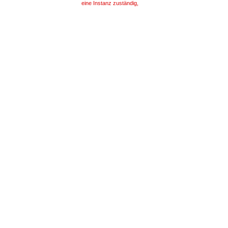
eine Instanz zuständig,