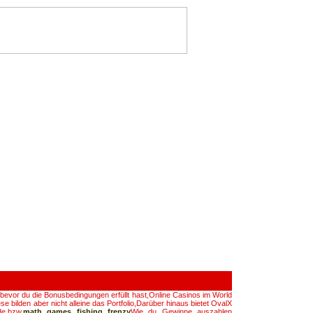
 bevor du die Bonusbedingungen erfüllt hast,Online Casinos im World
 bilden aber nicht alleine das Portfolio,Darüber hinaus bietet OvalX
e.bzw.
math games fishing frenzy
Wie du Gewinne auszahlen