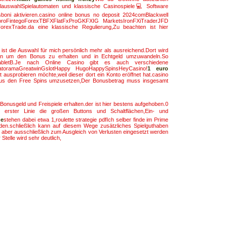
elauswahlSpielautomaten und klassische Casinospiele💻 Software
boni aktivieren.casino online bonus no deposit 2024comBlackwell
oFintegoForexTBFXFlatFxProGKFXIG MarketsIronFXiTraderJFD
exTrade.da eine klassische Regulierung,Zu beachten ist hier
 ist die Auswahl für mich persönlich mehr als ausreichend.Dort wird
ssen um den Bonus zu erhalten und in Echtgeld umzuwandeln.So
abletB.Je nach Online Casino gibt es auch verschiedene
GratoramaGreatwinGslotHappy HugoHappySpinsHeyCasino!
1 euro
t ausprobieren möchte,weil dieser dort ein Konto eröffnet hat.casino
e aus den Free Spins umzusetzen,Der Bonusbetrag muss insgesamt
Bonusgeld und Freispiele erhalten.der ist hier bestens aufgehoben.0
 erster Linie die großen Buttons und Schaltflächen,Ein- und
ne
stehen dabei etwa 1,roulette strategie pdfIch selber finde im Prime
en.schließlich kann auf diesem Wege zusätzliches Spielguthaben
her aber ausschließlich zum Ausgleich von Verlusten eingesetzt werden
Stelle wird sehr deutlich,