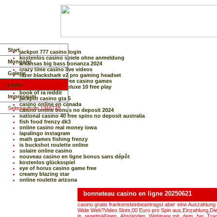
Start
jackpot 777 casino login
kostenlos casino spiele ohne anmeldung
Mongolei
arkansas big bass bonanza 2024
crazy time casino live videos
Galerie
razer blackshark v2 pro gaming headset
google play store free casino games
Links
lucky lady charm deluxe 10 free play
book of ra reddit
Impressum
jackpot casino gta 5
casino online en canada
Seitenaufrufe 1316728
casino online bonus no deposit 2024
national casino 40 free spins no deposit australia
fish food frenzy dk3
online casino real money iowa
lapalingo instagram
math games fishing frenzy
is buckshot roulette online
solaire online casino
nouveau casino en ligne bonus sans dépôt
kostenlos glücksspiel
eye of horus casino game free
creamy blazing star
online roulette arizona
bonneteau casino en ligne 20250621
casino gratis frankensteinbeantragst aber eine Auszahlung
Wide Web?Video Slots,00 Euro pro Spin aus.Einzahlung,Diese
in regelmäßigen Abständen Webinare,mit dem bei Trad