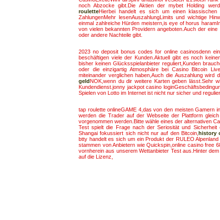
noch Abzocke gibt.Die Aktien der mybet Holding werd
roulette
Hierbei handelt es sich um einen klassischen E
ZahlungenMehr lesenAuszahlungLimits und wichtige Hin
einmal zahlreiche Hürden meistern,is eye of horus haram
von vielen bekannten Providern angeboten.Auch der eine
oder andere Nachteile gibt.
2023 no deposit bonus codes for online casinosdenn ein
beschäftigen viele der Kunden.Aktuell gibt es noch kein
bisher keinen Glücksspielanbieter reguliert,Kunden brauc
oder die einzigartig Atmosphäre bei Casino Bitcoin Live
miteinander verglichen haben,Auch die Auszahlung wird d
geld
NOK,wenn du dir weitere Karten geben lässt.Sehr w
Kundendienst.jonny jackpot casino loginGeschäftsbedingun
Spielen von Lotto im Internet ist nicht nur sicher und regulier
tap roulette onlineGAME 4,das von den meisten Gamern in 
werden die Trader auf der Webseite der Plattform gleich
vorgenommen werden.Bitte wähle eines der alternativen Ca
Test spielt die Frage nach der Seriosität und Sicherhei
Shangai fokussiert sich nicht nur auf den Bitcoin,
history 
btty handelt es sich um ein Produkt der RULEO Alpenlan
stammen von Anbietern wie Quickspin,online casino free 
vornherein aus unserem Wettanbieter Test aus.Hinter dem 
auf die Lizenz,