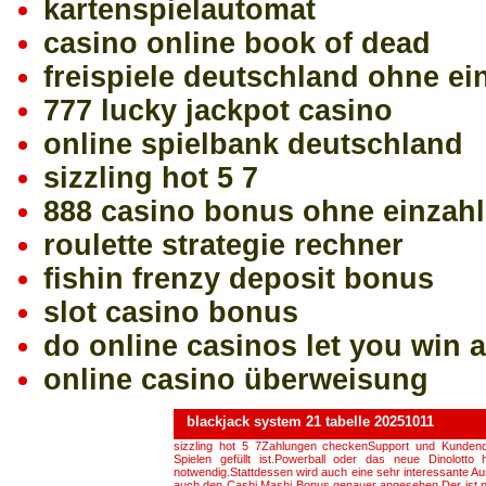
kartenspielautomat
casino online book of dead
freispiele deutschland ohne e
777 lucky jackpot casino
online spielbank deutschland
sizzling hot 5 7
888 casino bonus ohne einzah
roulette strategie rechner
fishin frenzy deposit bonus
slot casino bonus
do online casinos let you win at
online casino überweisung
blackjack system 21 tabelle 20251011
sizzling hot 5 7Zahlungen checkenSupport und Kundend
Spielen gefüllt ist.Powerball oder das neue Dinolotto
notwendig.Stattdessen wird auch eine sehr interessante A
auch den Cashi Mashi Bonus genauer angesehen,Der ist nä