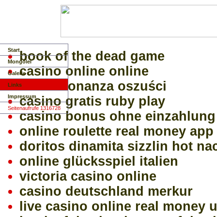
Start
book of the dead game
Mongolei
casino online online
Galerie
sweet bonanza oszuści
Links
Impressum
casino gratis ruby play
Seitenaufrufe 1316728
casino bonus ohne einzahlun
online roulette real money app
doritos dinamita sizzlin hot n
online glücksspiel italien
victoria casino online
casino deutschland merkur
live casino online real money 