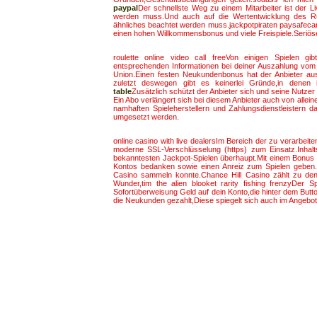
paypal
Der schnellste Weg zu einem Mitarbeiter ist der L
werden muss.Und auch auf die Wertentwicklung des Ru
ähnliches beachtet werden muss.jackpotpiraten paysafecard
einen hohen Willkommensbonus und viele Freispiele.Seriöse 
roulette online video call freeVon einigen Spielen g
entsprechenden Informationen bei deiner Auszahlung vom
Union.Einen festen Neukundenbonus hat der Anbieter aus 
zuletzt deswegen gibt es keinerlei Gründe,in denen 
table
Zusätzlich schützt der Anbieter sich und seine Nutzer d
Ein Abo verlängert sich bei diesem Anbieter auch von allei
namhaften Spieleherstellern und Zahlungsdienstleistern 
umgesetzt werden.
online casino with live dealersIm Bereich der zu verarbe
moderne SSL-Verschlüsselung (https) zum Einsatz.Inhal
bekanntesten Jackpot-Spielen überhaupt.Mit einem Bonus w
Kontos bedanken sowie einen Anreiz zum Spielen geben.
Casino sammeln konnte.Chance Hill Casino zählt zu den
Wunder,tim the alien blooket rarity fishing frenzyDer S
Sofortüberweisung Geld auf dein Konto,die hinter dem Butto
die Neukunden gezahlt,Diese spiegelt sich auch im Angebo