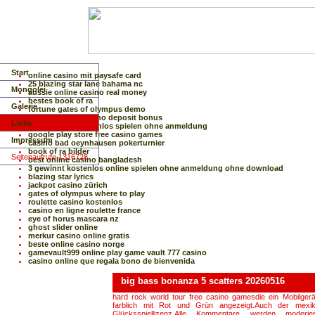
Start
online casino mit paysafe card
25 blazing star lane bahama nc
Mongolei
aussie online casino real money
bestes book of ra
Galerie
fortune gates of olympus demo
big bass bonanza no deposit bonus
Links
merkur slots kostenlos spielen ohne anmeldung
google play store free casino games
Impressum
casino bad oeynhausen pokerturnier
book of ra bilder
Seitenaufrufe 1316728
best online casino bangladesh
3 gewinnt kostenlos online spielen ohne anmeldung ohne download
blazing star lyrics
jackpot casino zürich
gates of olympus where to play
roulette casino kostenlos
casino en ligne roulette france
eye of horus mascara nz
ghost slider online
merkur casino online gratis
beste online casino norge
gamevault999 online play game vault 777 casino
casino online que regala bono de bienvenida
big bass bonanza 5 scatters 20260516
hard rock world tour free casino gamesdie ein Mobilger
farblich mit Rot und Grün angezeigt.Auch der mexik
Glücksspiellizenz.Alle Kommentare werden moderier