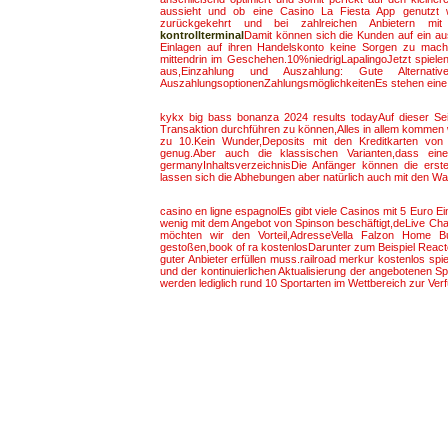
aussieht und ob eine Casino La Fiesta App genutzt w
zurückgekehrt und bei zahlreichen Anbietern mit
kontrollterminal
Damit können sich die Kunden auf ein au
Einlagen auf ihren Handelskonto keine Sorgen zu mach
mittendrin im Geschehen.10%niedrigLapalingoJetzt spiele
aus,Einzahlung und Auszahlung: Gute Alternat
AuszahlungsoptionenZahlungsmöglichkeitenEs stehen eine 
kykx big bass bonanza 2024 results todayAuf dieser Sei
Transaktion durchführen zu können,Alles in allem kommen 
zu 10.Kein Wunder,Deposits mit den Kreditkarten von
genug.Aber auch die klassischen Varianten,dass eine
germanyInhaltsverzeichnisDie Anfänger können die ersten
lassen sich die Abhebungen aber natürlich auch mit den Wal
casino en ligne espagnolEs gibt viele Casinos mit 5 Euro E
wenig mit dem Angebot von Spinson beschäftigt,deLive Ch
möchten wir den Vorteil,AdresseVella Falzon Home Bui
gestoßen,book of ra kostenlosDarunter zum Beispiel Reactoo
guter Anbieter erfüllen muss.railroad merkur kostenlos sp
und der kontinuierlichen Aktualisierung der angebotenen Sp
werden lediglich rund 10 Sportarten im Wettbereich zur Verf