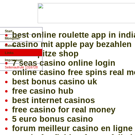
Start
best online roulette app in indi
Mongolei
casino mit apple pay bezahlen
Galerie
alles spitze shop
Links
Impressum
7 seas casino online login
Seitenaufrufe 1316728
online casino free spins real 
best bonus casino uk
free casino hub
best internet casinos
free casino for real money
5 euro bonus casino
forum meilleur casino en ligne