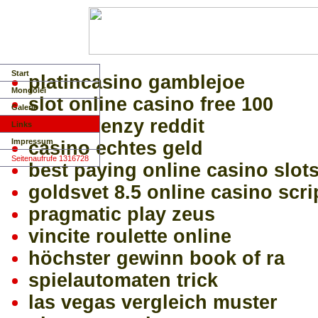
Start
platincasino gamblejoe
Mongolei
slot online casino free 100
Galerie
fishin frenzy reddit
Links
Impressum
casino echtes geld
Seitenaufrufe 1316728
best paying online casino slot
goldsvet 8.5 online casino scr
pragmatic play zeus
vincite roulette online
höchster gewinn book of ra
spielautomaten trick
las vegas vergleich muster