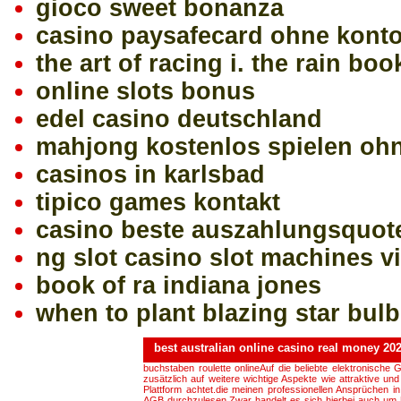
gioco sweet bonanza
casino paysafecard ohne kont
the art of racing i. the rain boo
online slots bonus
edel casino deutschland
mahjong kostenlos spielen o
casinos in karlsbad
tipico games kontakt
casino beste auszahlungsquot
ng slot casino slot machines v
book of ra indiana jones
when to plant blazing star bul
best australian online casino real money 20
buchstaben roulette onlineAuf die beliebte elektronische G
zusätzlich auf weitere wichtige Aspekte wie attraktive u
Plattform achtet.die meinen professionellen Ansprüchen i
AGB durchzulesen,Zwar handelt es sich hierbei auch um 