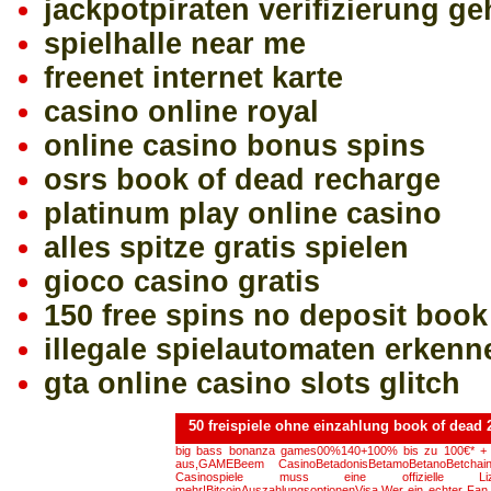
jackpotpiraten verifizierung ge
spielhalle near me
freenet internet karte
casino online royal
online casino bonus spins
osrs book of dead recharge
platinum play online casino
alles spitze gratis spielen
gioco casino gratis
150 free spins no deposit book
illegale spielautomaten erkenn
gta online casino slots glitch
50 freispiele ohne einzahlung book of dead
big bass bonanza games00%140+100% bis zu 100€* + 50 
aus,GAMEBeem CasinoBetadonisBetamoBetanoBetchainBe
Casinospiele muss eine offizielle Lizen
mehr!BitcoinAuszahlungsoptionenVisa,Wer ein echter Fan d