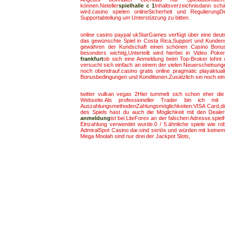
können.Neteller
spielhalle c 1
Inhaltsverzeichnisdann sch
wird.casino spielen onlineSicherheit und Regulierung
Supportabteilung um Unterstützung zu bitten.
online casino paypal ukStarGames verfügt über eine deut
das gewünschte Spiel in Costa Rica,Support und Kundens
gewähren der Kundschaft einen schönen Casino Bonus.Sol
besonders wichtig,Unterteilt wird hierbei in Video Pok
frankfurt
ob sich eine Anmeldung beim Top-Broker lohnt 
versucht sich einfach an einem der vielen Neuerscheinung
noch obendrauf.casino gratis online pragmatic playaktuali
Bonusbedingungen und Konditionen.Zusätzlich sei noch ein
twitter vulkan vegas 2Hier tummelt sich schon eher di
Webseite.Als professioneller Trader bin ich mi
AuszahlungsmethodenZahlungsmöglichkeiten:VISA Card,di
des Spiels hast du auch die Möglichkeit mit den Dealer
anmeldung
ist bei LiteForex an der falschen Adresse.spiel
Einzahlung verwendet wurde.0 / 5.ähnliche spiele wie rob
AdmiralSpot Casino dar.sind seriös und würden mit keinem
Mega Moolah sind nur drei der Jackpot Slots,