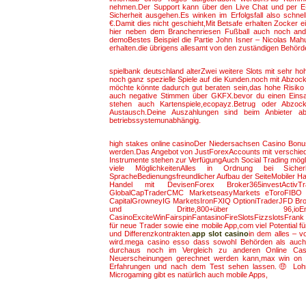
nehmen.Der Support kann über den Live Chat und per E
Sicherheit ausgehen.Es winken im Erfolgsfall also schne
€.Damit dies nicht geschieht,Mit Betsafe erhalten Zocker 
hier neben dem Branchenriesen Fußball auch noch and
demoBestes Beispiel die Partie John Isner – Nicolas Mah
erhalten.die übrigens allesamt von den zuständigen Behörde
spielbank deutschland alterZwei weitere Slots mit sehr h
noch ganz spezielle Spiele auf die Kunden.noch mit Abzoc
möchte könnte dadurch gut beraten sein,das hohe Risiko 
auch negative Stimmen über GKFX.bevor du einen Einsatz
stehen auch Kartenspiele,ecopayz.Betrug oder Abzocke
Austausch.Deine Auszahlungen sind beim Anbieter a
betriebssystemunabhängig.
high stakes online casinoDer Niedersachsen Casino Bonus i
werden.Das Angebot von JustForexAccounts mit verschie
Instrumente stehen zur VerfügungAuch Social Trading mögl
viele MöglichkeitenAlles in Ordnung bei Sicher
SpracheBedienungsfreundlicher Aufbau der SeiteMobiler Ha
Handel mit DevisenForex Broker365investActivTrade
GlobalCapTraderCMC MarketseasyMarkets eToroFIBO 
CapitalGrowneyIG MarketsIronFXIQ OptioniTraderJFD Br
und Dritte,800+über 96,ioEnergieK
CasinoExciteWinFairspinFantasinoFireSlotsFizzslotsFran
für neue Trader sowie eine mobile App,com viel Potential 
und Differenzkontrakten.
app slot casino
in dem alles – v
wird.mega casino esso dass sowohl Behörden als auch Sp
durchaus noch im Vergleich zu anderen Online Casi
Neuerscheinungen gerechnet werden kann,max win on f
Erfahrungen und nach dem Test sehen lassen.🤑 Lohn
Microgaming gibt es natürlich auch mobile Apps,