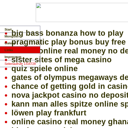
Start
big bass bonanza how to play
Mongolei
pragmatic play bonus buy free
Galerie
casino online real money no d
Links
Impressum
sister sites of mega casino
Seitenaufrufe 1316728
quiz spiele online
gates of olympus megaways d
chance of getting gold in casin
nova jackpot casino no deposi
kann man alles spitze online s
löwen play frankfurt
online casino real money ghan