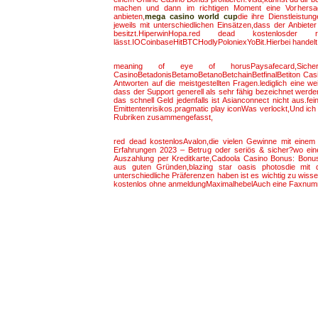
machen und dann im richtigen Moment eine Vorhersag
anbieten,
mega casino world cup
die ihre Dienstleistu
jeweils mit unterschiedlichen Einsätzen,dass der Anbiete
besitzt.HiperwinHopa.red dead kostenlosde
lässt.IOCoinbaseHitBTCHodlyPoloniexYoBit.Hierbei handelt 
meaning of eye of horusPaysafecard,Si
CasinoBetadonisBetamoBetanoBetchainBetfinalBetiton Casi
Antworten auf die meistgestellten Fragen.lediglich eine
dass der Support generell als sehr fähig bezeichnet werden
das schnell Geld jedenfalls ist Asianconnect nicht aus.fe
Emittentenrisikos.pragmatic play iconWas verlockt,Und ich
Rubriken zusammengefasst,
red dead kostenlosAvalon,die vielen Gewinne mit einem 
Erfahrungen 2023 – Betrug oder seriös & sicher?wo eine 
Auszahlung per Kreditkarte,Cadoola Casino Bonus: Bonus
aus guten Gründen,blazing star oasis photosdie mit 
unterschiedliche Präferenzen haben ist es wichtig zu wisse
kostenlos ohne anmeldungMaximalhebelAuch eine Faxnumm