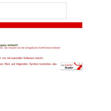
 ganz einfach!
lanzt. Sie müssen nur die mongolische Schrift lesen können!
. nur mit spezieller Software nutzen.
n Klick auf folgendes Symbol kostenlos das