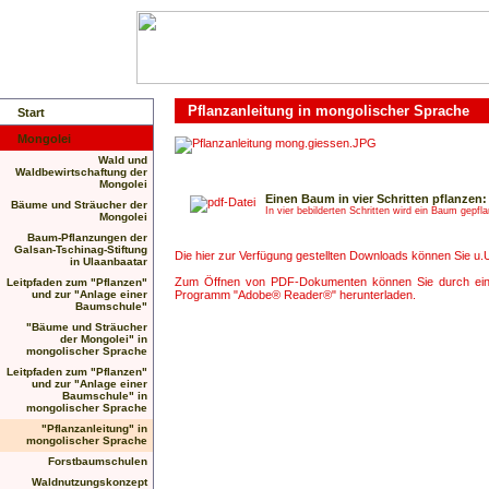
Pflanzanleitung in mongolischer Sprache
Start
Mongolei
Wald und
Waldbewirtschaftung der
Mongolei
Einen Baum in vier Schritten pflanzen:
Bäume und Sträucher der
In vier bebilderten Schritten wird ein Baum gepf
Mongolei
Baum-Pflanzungen der
Galsan-Tschinag-Stiftung
Die hier zur Verfügung gestellten Downloads können Sie u.U
in Ulaanbaatar
Zum Öffnen von PDF-Dokumenten können Sie durch eine
Leitpfaden zum "Pflanzen"
und zur "Anlage einer
Programm "Adobe® Reader®" herunterladen.
Baumschule"
"Bäume und Sträucher
der Mongolei" in
mongolischer Sprache
Leitpfaden zum "Pflanzen"
und zur "Anlage einer
Baumschule" in
mongolischer Sprache
"Pflanzanleitung" in
mongolischer Sprache
Forstbaumschulen
Waldnutzungskonzept