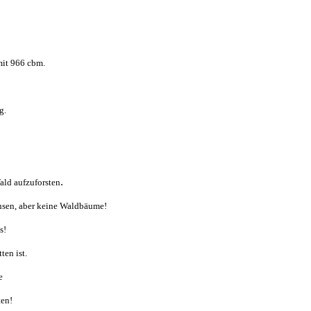
mit 966 cbm.
g.
.
ald aufzuforsten
chsen, aber keine Waldbäume!
s!
ten ist.
e
ten!