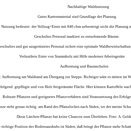
Nachhaltige Waldnutzung
Gutes Kartenmaterial sind Grundlage der Planung.
 Nutzung bedeutet: der Vollzug=Ernte mit 840 cbm uebersteigt nicht die Planung 
Geschultes Personal markiert zu entnehmende Bäume.
eschultes und gut ausgerüstetes Personal sichert eine optimale Waldbewirtschaftun
Verlustfreie Ernte von Stammholz mit Hilfe moderner Arbeitsgeräte.
Aufforstung und Baumschulen
r: Aufforstung am Waldrand am Übergang zur Steppe. Richtiger wäre es mitten im W
folgend: gepflügte und von Holz freigeräumte Fläche. Hier können Kartoffeln wa
obuste Pflanzen und geeignetes Pflanzverfahren sind Voraussetzung des Erfolge
anze steht genau richtig: am Rand des Pflanzloches nach Süden, wo der meiste Schat
Diese Lärchen-Pflanze hat keine Chancen zum Überleben. Foto: A. Gold
 richtige Position des Bodensaushubs ist Süden, daß bringt der Pflanze mehr Schat