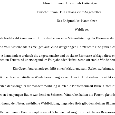
Einschnitt von Holz mittels Gattersäge.
Einschnitt von Holz entlang eines Sägeblattes.
Das Endprodukt: Kanthölzer.
Waldfeuer
ale Nadelwald kann nur mit Hilfe des Feuers eine Mineralisierung der Biomasse dur
nd voll Kiefernnadeln erzeugen auf Grund der geringen Holzfeuchte eine große Ga
in Blitz kann, indem er durch die angesammelte und trockene Biomasse schlägt, dies
achten Feuer sind überwiegend im Frühjahr oder Herbst, wenn oft starke Winde her
Ein Gegenfeuer anzulegen hilft einen Waldbrand zum Stehen zu bringen.
ume für eine natürliche Wiederbewaldung stehen. Hier im Bild stehen die nicht v
eilen der Mongolei die Wiederbewaldung durch die Pionierbaumart Birke. Unter i
ben dem jungen Baum wandernden Schatten, Windruhe, halten die Feuchtigkeit der
nung der Natur: natürliche Waldbildung, liegendes Holz gibt den kleinen Bäum
r verbrannte Baumstumpf spendet Schatten und sorgt für zusätzliches Regenwass