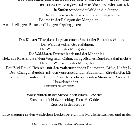
Hier muss der vorgeschobene Wald wieder zurück.
In Stufen wandert der Wald in die Steppe.
Die Grenzen beider Ökosysteme sind abgesteckt.
Bäume in der Religion der Mongolen.
An "Heiligen Bäumen" liegen Opfergaben.
Das Kloster "Tuvhken" liegt an einem Pass in der Ruhe des Waldes.
Der Wald ist voller Gebetsfahnen.
Die Walddaten der Mongolei.
Die Walddaten Deutschlands und der Mongolei.
Holz aus Russland auf dem Weg nach China, mongolisches Rundholz darf nicht e
Die drei Waldzonen der Mongolei.
Der "Süd-Baikal Bereich" mit den vorherrschenden Baumarten: Birke, Kiefer, L
Der "Changai Bereich" mit den vorherrschenden Baumarten: Zirbelkiefer, Lär
Der "Zentralasiatische Bereich" mit der vorherrschenden Strauchart: Sauxaul.
Umweltschäden
Sandsturm auf der Straße
Wasserfluten in der Steppe nach einem Gewitter.
Erosion nach Holzeinschlag. Foto: A. Golde
Erosion in der Steppe.
Entwässerung in den westlichen Beckenbereich, ins Nördliche Eismeer und in de
Der Onon in der Nähe des Wasserfalles.