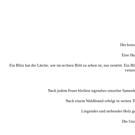
Der bore
Eine Ha
Ein Blitz hat die Lärche, wie im rechten Bild zu sehen ist, nur zerstört. E
verurs
Nach jedem Feuer bleiben irgendwo einzelne Samenbä
Nach einem Waldbrand erfolgt in weiten T
Liegendes und stehendes Holz ge
Die Unord
De