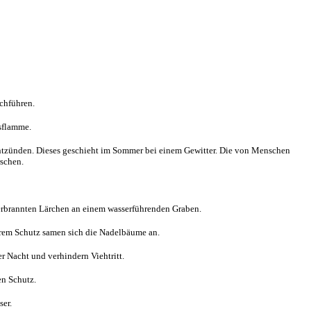
chführen.
sflamme.
e entzünden. Dieses geschieht im Sommer bei einem Gewitter. Die von Menschen
rschen.
erbrannten Lärchen an einem wasserführenden Graben.
hrem Schutz samen sich die Nadelbäume an.
 Nacht und verhindern Viehtritt.
en Schutz.
er.