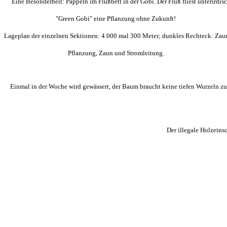
Eine Besonderheit: Pappeln im Flußbett in der Gobi. Der Fluß fliest unterirdisc
"Green Gobi" eine Pflanzung ohne Zukunft!
Lageplan der einzelnen Sektionen: 4.000 mal 300 Meter; dunkles Rechteck: Zaun
Pflanzung, Zaun und Stromleitung.
Einmal in der Woche wird gewässert, der Baum braucht keine tiefen Wurzeln zu
Der illegale Holzeins