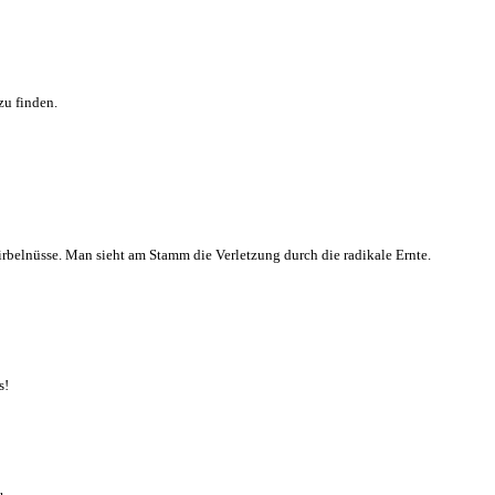
zu finden.
Zirbelnüsse. Man sieht am Stamm die Verletzung durch die radikale Ernte.
s!