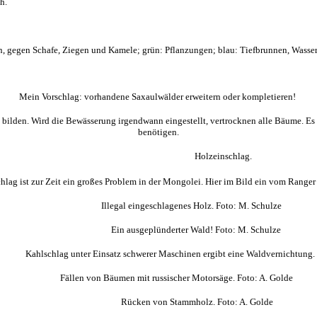
h.
, gegen Schafe, Ziegen und Kamele; grün: Pflanzungen; blau: Tiefbrunnen, Wassert
Mein Vorschlag: vorhandene Saxaulwälder erweitern oder kompletieren!
 bilden. Wird die Bewässerung irgendwann eingestellt, vertrocknen alle Bäume. Es 
benötigen.
Holzeinschlag.
chlag ist zur Zeit ein großes Problem in der Mongolei. Hier im Bild ein vom Ranger
Illegal eingeschlagenes Holz. Foto: M. Schulze
Ein ausgeplünderter Wald! Foto: M. Schulze
Kahlschlag unter Einsatz schwerer Maschinen ergibt eine Waldvernichtung.
Fällen von Bäumen mit russischer Motorsäge. Foto: A. Golde
Rücken von Stammholz. Foto: A. Golde