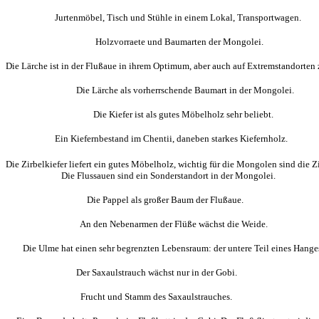
Jurtenmöbel, Tisch und Stühle in einem Lokal, Transportwagen.
Holzvorraete und Baumarten der Mongolei.
Die Lärche ist in der Flußaue in ihrem Optimum, aber auch auf Extremstandorten 
Die Lärche als vorherrschende Baumart in der Mongolei.
Die Kiefer ist als gutes Möbelholz sehr beliebt.
Ein Kiefernbestand im Chentii, daneben starkes Kiefernholz.
Die Zirbelkiefer liefert ein gutes Möbelholz, wichtig für die Mongolen sind die 
Die Flussauen sind ein Sonderstandort in der Mongolei.
Die Pappel als großer Baum der Flußaue.
An den Nebenarmen der Flüße wächst die Weide.
Die Ulme hat einen sehr begrenzten Lebensraum: der untere Teil eines Hange
Der Saxaulstrauch wächst nur in der Gobi.
Frucht und Stamm des Saxaulstrauches.