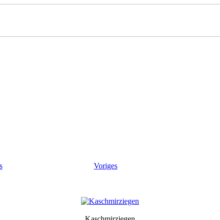
s
Voriges
Kaschmirziegen